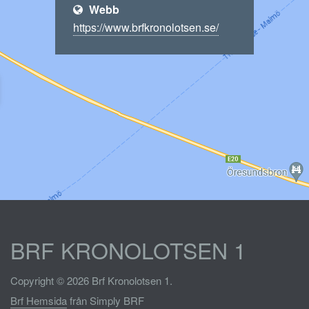
Webb
https://www.brfkronolotsen.se/
BRF KRONOLOTSEN 1
Copyright © 2026 Brf Kronolotsen 1.
Brf Hemsida
från Simply BRF